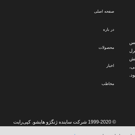
صفحه اصلی
در باره
در سال ۱۹۹۹ تأسیس
محصولات
رل
یش
اخبار
ربال سیلی،
د.
مخاطب
© 1999-2020 شرکت ساینده ژنگژو هایشو. کپی‌رایت