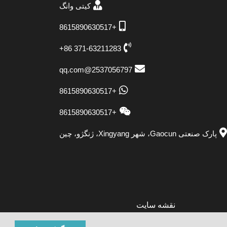
کیتی وانگ
+8615890630517
‎+86 371-63211283‎
2537056797@qq.com
+8615890630517
+8615890630517
پارک صنعتی Gaocun، شهر Xingyang، ژنگژو، چین
نقشه سایت