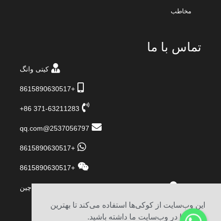
مخاطب
تماس با ما
کیتی وانگ
+8615890630517
‎+86 371-63211283‎
2537056797@qq.com
+8615890630517
+8615890630517
پارک صنعتی Gaocun، شهر Xingyang، ژنگژو، چین
این وب‌سایت از کوکی‌ها استفاده می‌کند تا بهترین
تجربه را در وب‌سایت ما داشته باشید.