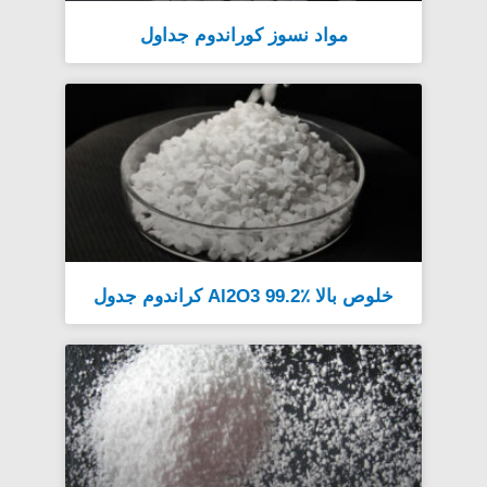
مواد نسوز کوراندوم جداول
خلوص بالا Al2O3 99.2٪ کراندوم جدول